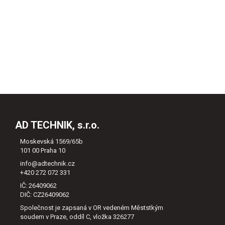
AD TECHNIK, s.r.o.
Moskevská 1569/65b
101 00 Praha 10
info@adtechnik.cz
+420 272 072 331
IČ: 26409062
DIČ: CZ26409062
Společnost je zapsaná v OR vedeném Měststkým
soudem v Praze, oddíl C, vložka 326277