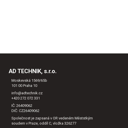
AD TECHNIK, s.r.o.
Moskevská 1569/65b
101 00 Praha 10
info@adtechnik.cz
+420 272 072 331
IČ: 26409062
DIČ: CZ26409062
Společnost je zapsaná v OR vedeném Měststkým
soudem v Praze, oddíl C, vložka 326277