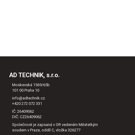
AD TECHNIK, s.r.o.
Moskevská 1569/65b
101 00 Praha 10
info@adtechnik.cz
+420 272 072 331
IČ: 26409062
DIČ: CZ26409062
Společnost je zapsaná v OR vedeném Měststkým
soudem v Praze, oddíl C, vložka 326277