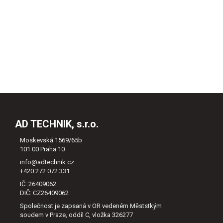
AD TECHNIK, s.r.o.
Moskevská 1569/65b
101 00 Praha 10
info@adtechnik.cz
+420 272 072 331
IČ: 26409062
DIČ: CZ26409062
Společnost je zapsaná v OR vedeném Měststkým
soudem v Praze, oddíl C, vložka 326277