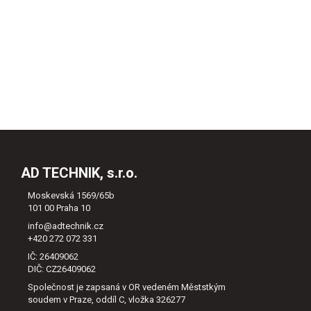
AD TECHNIK, s.r.o.
Moskevská 1569/65b
101 00 Praha 10
info@adtechnik.cz
+420 272 072 331
IČ: 26409062
DIČ: CZ26409062
Společnost je zapsaná v OR vedeném Měststkým
soudem v Praze, oddíl C, vložka 326277